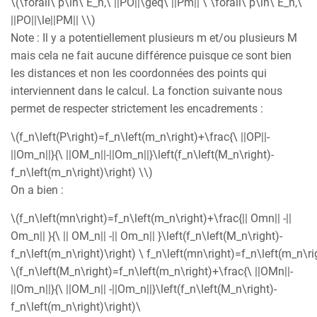
\(\forall\ p\in\ E_n,\ ||PO||\geq\ ||Pm|| \ \forall\ p\in\ E_n,\
||PO||\le||PM|| \\)
Note : Il y a potentiellement plusieurs m et/ou plusieurs M
mais cela ne fait aucune différence puisque ce sont bien
les distances et non les coordonnées des points qui
interviennent dans le calcul. La fonction suivante nous
permet de respecter strictement les encadrements :
\(f_n\left(P\right)=f_n\left(m_n\right)+\frac{\ ||OP||-
||Om_n||}{\ ||OM_n||-||Om_n||}\left(f_n\left(M_n\right)-
f_n\left(m_n\right)\right) \\)
On a bien :
\(f_n\left(mn\right)=f_n\left(m_n\right)+\frac{|| Omn|| -||
Om_n|| }{\ || OM_n|| -|| Om_n|| }\left(f_n\left(M_n\right)-
f_n\left(m_n\right)\right) \ f_n\left(mn\right)=f_n\left(m_n\ri
\(f_n\left(M_n\right)=f_n\left(m_n\right)+\frac{\ ||OMn||-
||Om_n||}{\ ||OM_n|| -||Om_n||}\left(f_n\left(M_n\right)-
f_n\left(m_n\right)\right)\