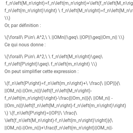
f_n\left(M_n\right)=f_n\left(m_n\right)+\left(f_n\left(M_n\rig
f_n\left(m_n\right)\right) \ f_n\left(M_n\right)=f_n\left(M_n\r
\\)
Or, par définition :
\(\forall\ P\in\ A^2,\ \ ||OMn||\geq\ ||OP||\geq||Om_n|| \\)
Ce qui nous donne :
\(\forall\ P\in\ A^2,\ \ f_n\left(M_n\right)\geq\
f_n\left(P\right)\geq\ f_n\left(m_n\right) \\)
On peut simplifier cette expression :
\(f_n\left(P\right)=f_n\left(m_n\right)+\ \frac{\ ||OP||}{\
||OM_n||-||Om_n||}\left(f_n\left(M_n\right)-
f_n\left(m_n\right)\right)-\frac{||Om_n||}{\ ||OM_n|| -
||Om_n||}\left(f_n\left(M_n\right)-f_n\left(m_n\right)\right)
\) \(f_n\left(P\right)=||OP||\ \frac{\
\left(f_n\left(M_n\right)-f_n\left(m_n\right)\right)}{\
||OM_n||-||Om_n||}+\frac{f_n\left(m_n\right)||OM_n||-