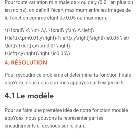
Pour toute variation minimale de x ou de y (0.01 en plus ou
en moins), on définit l’écart maximum entre les images de
la fonction comme étant de 0.05 au maximum.
\(\forall\ x\ \in\ A,\ \forall\ y\in\ A,\left|\
f\left(x\pm0.01,y\right)-f\left(x,y\right)\right|\le0.05 \ et\
\left|\ f\left(x,y\pm0.01\right)-
f\left(x,y\right)\right|\le0.05\)
4. RÉSOLUTION
Pour résoudre ce problème et déterminer la fonction finale
appYdex, nous nous sommes appuyés sur l’exigence 5.
4.1 Le modèle
Pour se faire une première idée de notre fonction modèle
appYdex, nous pouvons la représenter par les
encadrements ci-dessous sur le plan.