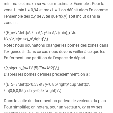
minimale et maxn sa valeur maximale. Exemple : Pour la
zone 1, min1 = 0,94 et max1 = 1 on définit alors En comme
l’ensemble des x,y de A tel que f(x,y) soit inclut dans la
zone n :
\(E_n=\ \left{x\ \in A,\ y\in A,\ {min}_n\le
f(x,y)\le{max}_n\right}\\)
Note : nous souhaitons changer les bornes des zones dans
l’exigence 5. Dans ce cas nous devons veiller à ce que les
En forment une partition de l’espace de départ.
\(\bigcup_{n=1}^{5}{En=A^2}\\)
D’après les bornes définies précédemment, on a :
\(E_5=\ \left{x<0,5\ et\ y<0,85\right}\cup \left{x\
\in[0,5;0,85[\ et\ y<0,5\ \right}\\)
Dans la suite du document on parlera de vecteurs du plan.
Pour simplifier, on notera, pour un vecteur v, xv et yv ses