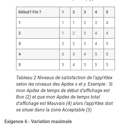
Début?
Fin ?
1
2
3
4
5
1
1
1
2
3
4
2
1
2
3
4
4
3
2
2
3
4
5
4
3
3
4
5
5
5
3
4
5
5
5
Tableau 2 Niveaux de satisfaction de l’appYdex
selon les niveaux des Apdex x et y. Exemple : Si
mon Apdex de temps de début d’affichage est
Bon (2) et que mon Apdex de temps total
d’affichage est Mauvais (4) alors l’appYdex doit
se situer dans la zone Acceptable (3)
Exigence 6 : Variation maximale