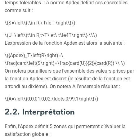
temps tolérables. La norme Apdex définit ces ensembles
comme suit :
\(S=\left\{t\in R,\ t\le T\right\}\)
\(U=\left\{t\in R,t>T\ et\ t\le4T\right\} \\\)
L’expression de la fonction Apdex est alors la suivante :
\({Apdex}_T\left(R\right)=\
\frac{card\left(S\right)+\frac{card(U)}{2}}{card(R)} \\ \)
On notera par ailleurs que l’ensemble des valeurs prises par
la fonction Apdex est discret (le résultat de la fonction est
arrondi au dixième). On notera A l’ensemble résultat :
\(A=\left\{0;0,01;0,02;\ldots;0,99;1\right\}\)
2.2. Interprétation
Enfin, l’Apdex définit 5 zones qui permettent d’évaluer la
satisfaction globale :