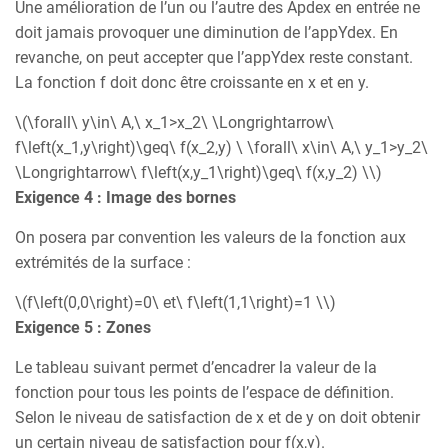
Une amélioration de l’un ou l’autre des Apdex en entrée ne
doit jamais provoquer une diminution de l’appYdex. En
revanche, on peut accepter que l’appYdex reste constant.
La fonction f doit donc être croissante en x et en y.
\(\forall\ y\in\ A,\ x_1>x_2\ \Longrightarrow\
f\left(x_1,y\right)\geq\ f(x_2,y) \ \forall\ x\in\ A,\ y_1>y_2\
\Longrightarrow\ f\left(x,y_1\right)\geq\ f(x,y_2) \\)
Exigence 4 : Image des bornes
On posera par convention les valeurs de la fonction aux
extrémités de la surface :
\(f\left(0,0\right)=0\ et\ f\left(1,1\right)=1 \\)
Exigence 5 : Zones
Le tableau suivant permet d’encadrer la valeur de la
fonction pour tous les points de l’espace de définition.
Selon le niveau de satisfaction de x et de y on doit obtenir
un certain niveau de satisfaction pour f(x,y).