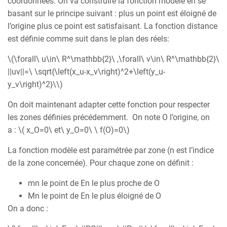
coordonnées. On va construire la fonction modèle en se
basant sur le principe suivant : plus un point est éloigné de
l’origine plus ce point est satisfaisant. La fonction distance
est définie comme suit dans le plan des réels:
\(\forall\ u\in\ R^\mathbb{2}\ ,\forall\ v\in\ R^\mathbb{2}\
||uv||=\ \sqrt{\left(x_u-x_v\right)^2+\left(y_u-
y_v\right)^2}\\)
On doit maintenant adapter cette fonction pour respecter
les zones définies précédemment. On note O l’origine, on
a : \( x_O=0\ et\ y_O=0\ \ f(O)=0\)
La fonction modèle est paramétrée par zone (n est l’indice
de la zone concernée). Pour chaque zone on définit :
mn le point de En le plus proche de O
Mn le point de En le plus éloigné de O
On a donc :