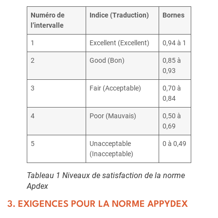
Num
é
ro de
Indice (Traduction)
Bornes
l’
intervalle
1
Excellent (Excellent)
0,94 à 1
2
Good (Bon)
0,85 à
0,93
3
Fair (Acceptable)
0,70 à
0,84
4
Poor (Mauvais)
0,50 à
0,69
5
Unacceptable
0 à 0,49
(Inacceptable)
Tableau 1 Niveaux de satisfaction de la norme
Apdex
3. EXIGENCES POUR LA NORME APPYDEX