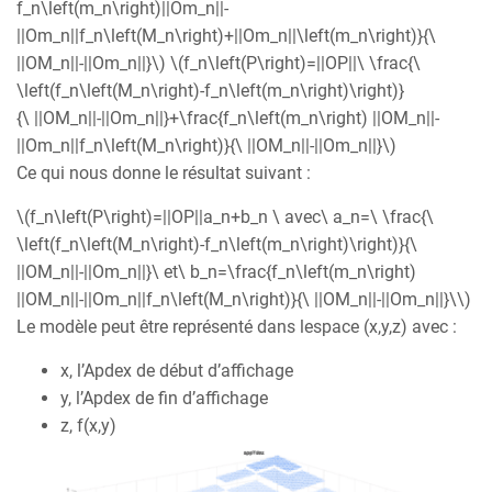
f_n\left(m_n\right)||Om_n||-
||Om_n||f_n\left(M_n\right)+||Om_n||\left(m_n\right)}{\
||OM_n||-||Om_n||}\) \(f_n\left(P\right)=||OP||\ \frac{\
\left(f_n\left(M_n\right)-f_n\left(m_n\right)\right)}
{\ ||OM_n||-||Om_n||}+\frac{f_n\left(m_n\right) ||OM_n||-
||Om_n||f_n\left(M_n\right)}{\ ||OM_n||-||Om_n||}\)
Ce qui nous donne le résultat suivant :
\(f_n\left(P\right)=||OP||a_n+b_n \ avec\ a_n=\ \frac{\
\left(f_n\left(M_n\right)-f_n\left(m_n\right)\right)}{\
||OM_n||-||Om_n||}\ et\ b_n=\frac{f_n\left(m_n\right)
||OM_n||-||Om_n||f_n\left(M_n\right)}{\ ||OM_n||-||Om_n||}\\)
Le modèle peut être représenté dans lespace (x,y,z) avec :
x, l’Apdex de début d’affichage
y, l’Apdex de fin d’affichage
z, f(x,y)