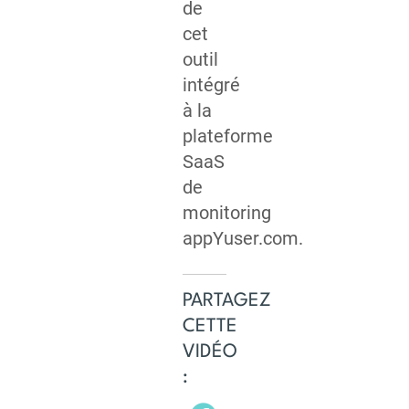
de
cet
outil
intégré
à la
plateforme
SaaS
de
monitoring
appYuser.com.
PARTAGEZ
CETTE
VIDÉO
: