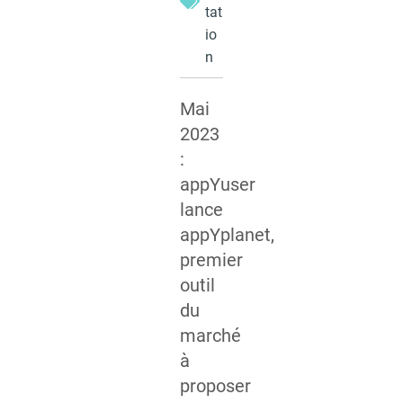
tat
io
n
Mai
2023
:
appYuser
lance
appYplanet,
premier
outil
du
marché
à
proposer